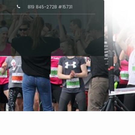
819 845-2728 #15731